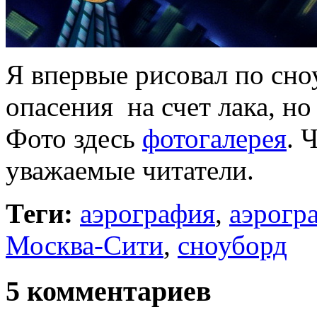
Я впервые рисовал по сно
опасения на счет лака, но
Фото здесь
фотогалерея
. 
уважаемые читатели.
Теги:
аэрография
,
аэрогр
Москва-Сити
,
сноуборд
5 комментариев