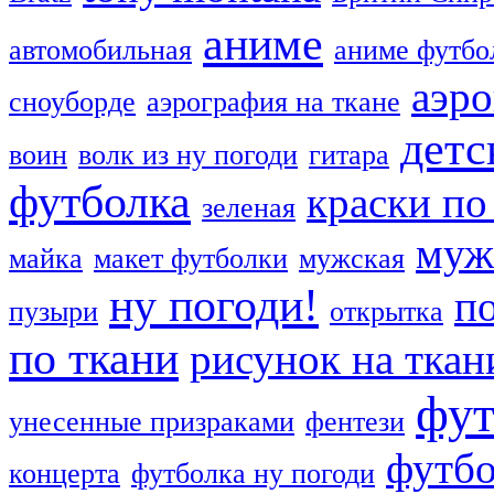
аниме
автомобильная
аниме футбо
аэро
сноуборде
аэрография на ткане
детс
воин
волк из ну погоди
гитара
футболка
краски по
зеленая
муж
майка
макет футболки
мужская
ну погоди!
п
пузыри
открытка
по ткани
рисунок на ткан
фут
унесенные призраками
фентези
футбо
концерта
футболка ну погоди