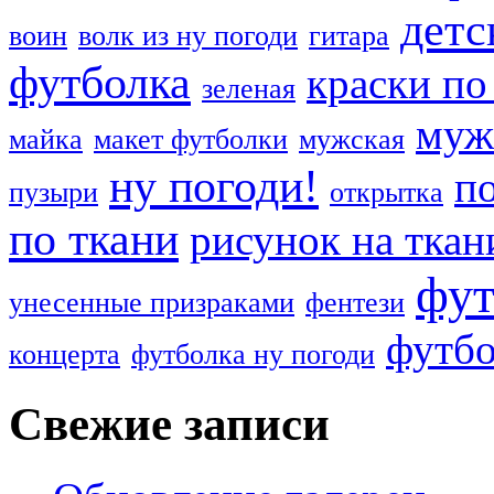
детс
воин
волк из ну погоди
гитара
футболка
краски по
зеленая
муж
майка
макет футболки
мужская
ну погоди!
п
пузыри
открытка
по ткани
рисунок на ткан
фут
унесенные призраками
фентези
футбо
концерта
футболка ну погоди
Свежие записи