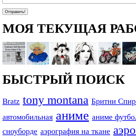
МОЯ ТЕКУЩАЯ РАБ
БЫСТРЫЙ ПОИСК
tony montana
Bratz
Бритни Спир
аниме
автомобильная
аниме футбо
аэро
сноуборде
аэрография на ткане